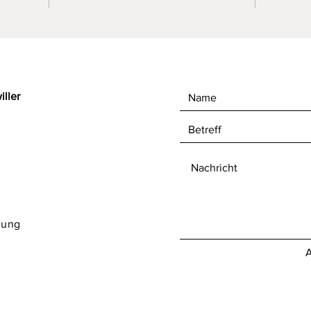
ller
rung